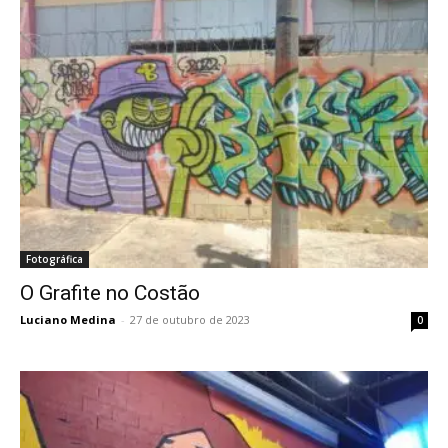
Fotográfica
O Grafite no Costão
Luciano Medina
-
27 de outubro de 2023
0