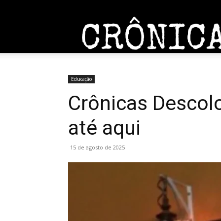
Entrar / Cadastrar
Home
Sobre
Contato
Educação
Crônicas Descol
até aqui
15 de agosto de 2025