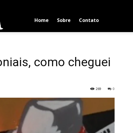
Blog
Home
Sobre
Contato
Luciano
oniais, como cheguei
Medina
269
0