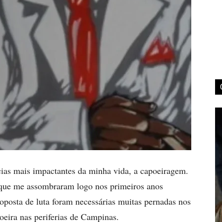
cias mais impactantes da minha vida, a capoeiragem.
e que me assombraram logo nos primeiros anos
roposta de luta foram necessárias muitas pernadas nos
oeira nas periferias de Campinas.