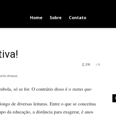
Home
Sobre
Contato
iva!
210
0
urilo Alvesso
bola, só se for. O contrário disso é o
status quo
longo de diversas leituras. Entre o que se conceitua
po da educação, a distância para exagerar, é anos