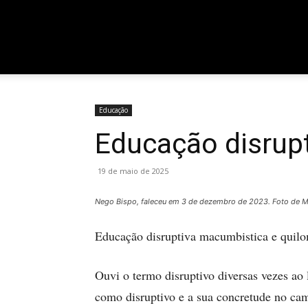
Entrar / Cadastrar
Home
Sobre
Contato
Blog
Luciano
Educação
Educação disrupt
Medina
19 de maio de 2025
Nego Bispo, faleceu em 3 de dezembro de 2023. Foto de M
Educação disruptiva macumbistica e quilom
Ouvi o termo disruptivo diversas vezes ao 
como disruptivo e a sua concretude no cam