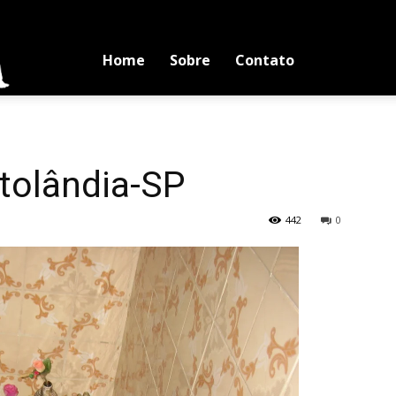
Blog
Home
Sobre
Contato
Luciano
rtolândia-SP
Medina
442
0