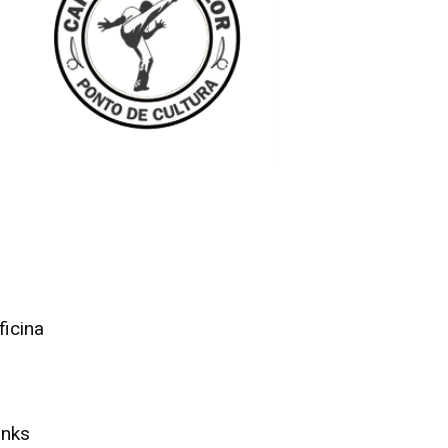
ficina
inks