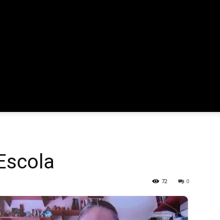
 Escola
72
0