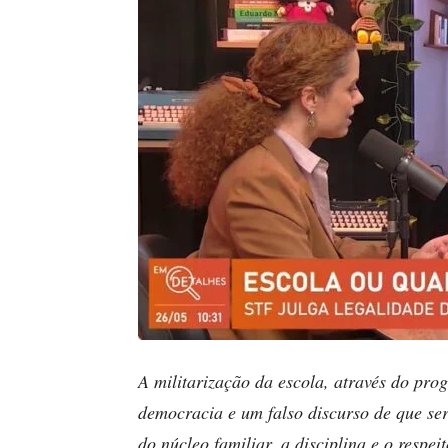
A militarização da escola, através do pr
democracia e um falso discurso de que ser
do núcleo familiar, a disciplina e o respeit