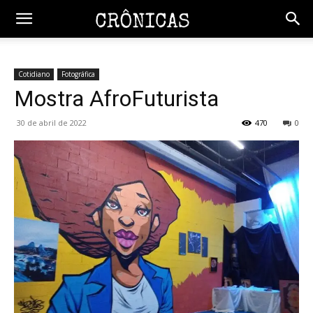
Cotidiano
Fotográfica
Mostra AfroFuturista
30 de abril de 2022
470
0