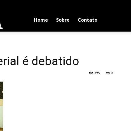
Blog
Home
Sobre
Contato
Luciano
rial é debatido
Medina
395
0